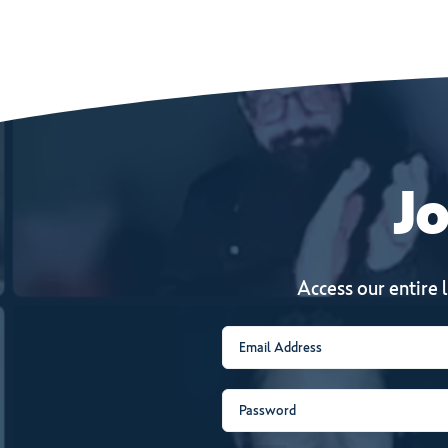
Jo
Access our entire 
Email
(Required)
Password
(Required)