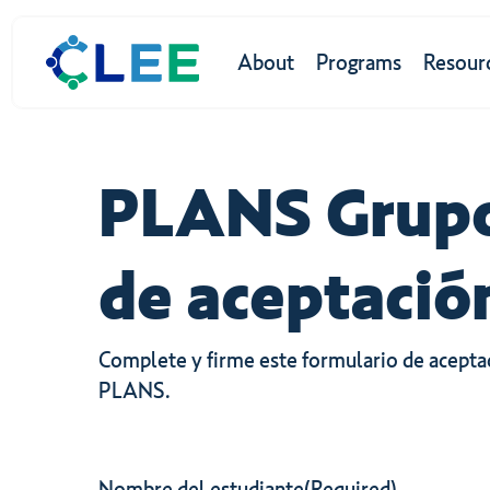
Skip
to
About
Programs
Resour
main
content
Hit enter to search or ESC to close
PLANS Grupos
de aceptació
Complete y firme este formulario de acepta
PLANS.
Nombre del estudiante
(Required)