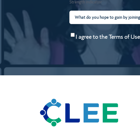
Strength indicator
What
do
Consent
(Required)
you
I agree to the
Terms of Use
hope
to
gain
by
joining?